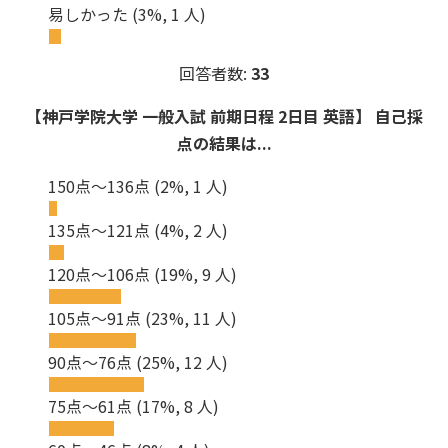
易しかった
(3%, 1 人)
回答者数:
33
【神戸学院大学 一般入試 前期日程 2日目 英語】 自己採
点の結果は...
150点～136点
(2%, 1 人)
135点～121点
(4%, 2 人)
120点～106点
(19%, 9 人)
105点～91点
(23%, 11 人)
90点～76点
(25%, 12 人)
75点～61点
(17%, 8 人)