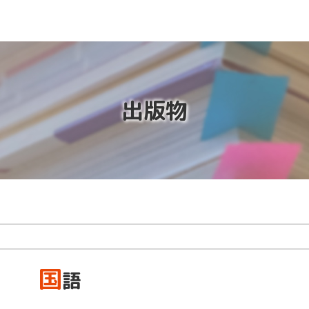
出版物
国
語