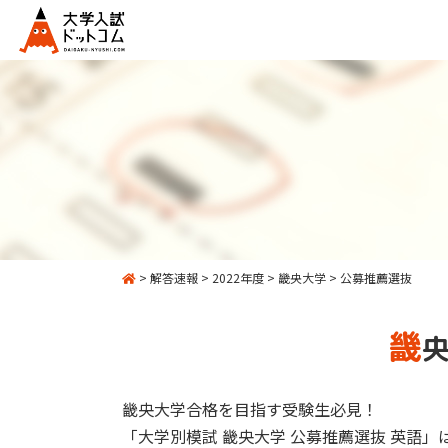
>
解答速報
>
2022年度
>
畿央大学
>
公募推薦選抜
畿
央
畿央大学合格を目指す受験生必見！
「大学別模試 畿央大学 公募推薦選抜 英語」