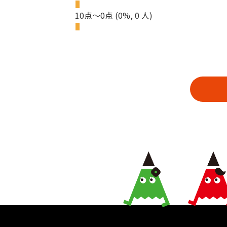
10点～0点
(0%, 0 人)