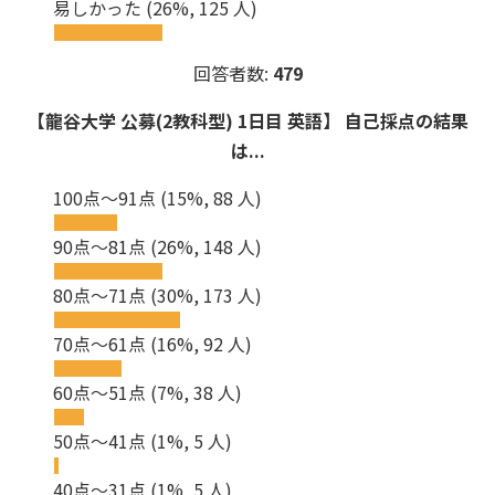
易しかった
(26%, 125 人)
回答者数:
479
【龍谷大学 公募(2教科型) 1日目 英語】 自己採点の結果
は...
100点～91点
(15%, 88 人)
90点～81点
(26%, 148 人)
80点～71点
(30%, 173 人)
70点～61点
(16%, 92 人)
60点～51点
(7%, 38 人)
50点～41点
(1%, 5 人)
40点～31点
(1%, 5 人)