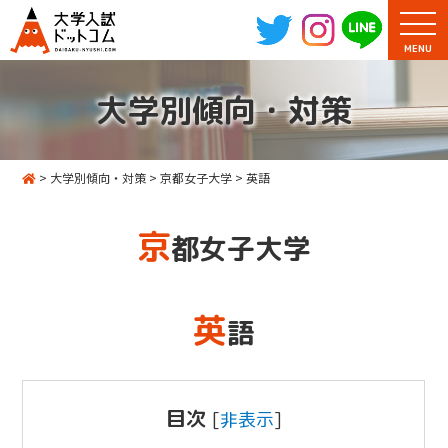
MENU
大学別傾向・対策
>
大学別傾向・対策
>
京都女子大学
>
英語
京
都女子大学
英
語
目次
[
非表示
]