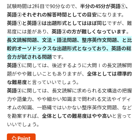
試験時間は2科目で90分なので、
半分の45分が英語①、
英語②それぞれの解答時間としての目安
になります。
英語①と英語②は出題形式としてはほぼ同じ
ですが、難
易度には差があり、
英語②の方が難しくなっています
。
長文読解問題、文法・語法問題、整序英作文問題、と比
較的オーソドックスな出題形式となっており、英語の総
合力が試される問題
です。
英語①
に関しては、後述するように大問Ⅰの長文読解問
題がやや難しいこともありますが、
全体としては標準的
な難易度
と言っていいでしょう。
英語②
に関しては、長文読解に求められる文構造の把握
力や語彙力、やや細かい知識まで問われる文法やイディ
オムの知識、一筋縄ではいかない整序英作文問題、など
を勘案すれば、
全体としての難易度はやや高い
と言って
いいでしょう。
Point