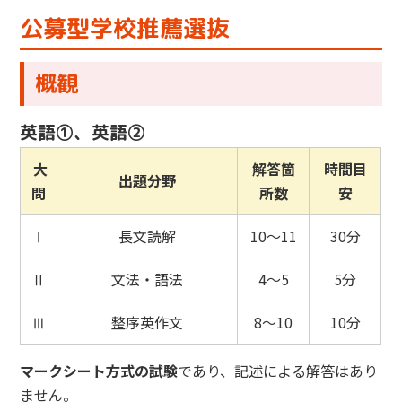
公募型学校推薦選抜
概観
英語①、英語②
大
解答箇
時間目
出題分野
問
所数
安
Ⅰ
長文読解
10～11
30分
Ⅱ
文法・語法
4～5
5分
Ⅲ
整序英作文
8～10
10分
マークシート方式の試験
であり、記述による解答はあり
ません。