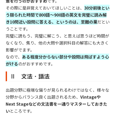
策を行うのがおすすめ
です。
その際に是非覚えておいてほしいことは、
30分前後とい
う限られた時間で800語～900語の英文を完璧に読み解
き10問近い設問に答える、というのは、至難の業
だとい
うことです。
完璧に読もう、完璧に解こう、と思えば思うほど時間が
なくなり、焦り、他の大問や選択科目の解答にも大きく
影響がでます。
なので、
ある程度分からない部分や設問は飛ばすよう心
がける
のがおすすめです。
Ⅱ 文法・語法
出題分野に極端な偏りが見られるわけではなく、様々な
分野からバランス良く出題されるため、
Vintageや
Next Stageなどの文法書を一通りマスターしておきた
い
ところです。