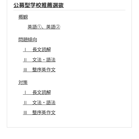
公募型学校推薦選抜
概観
英語①、英語②
問題傾向
Ⅰ 長文読解
Ⅱ 文法・語法
Ⅲ 整序英作文
対策
Ⅰ 長文読解
Ⅱ 文法・語法
Ⅲ 整序英作文